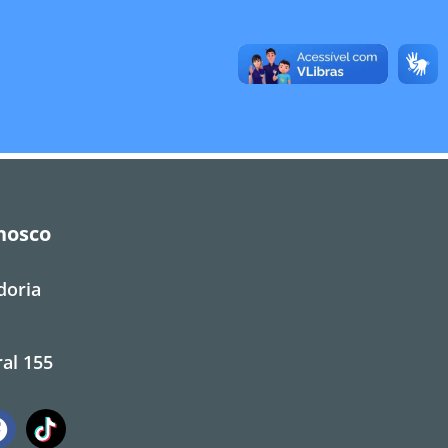
nosco
doria
al 155