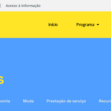
Acesso à Informação
Início
Programa
s
nomia
Moda
Prestação de serviço
Recurs