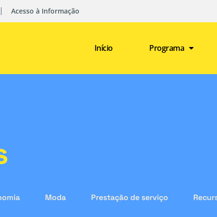
Acesso à Informação
Início
Programa
s
nomia
Moda
Prestação de serviço
Recurs