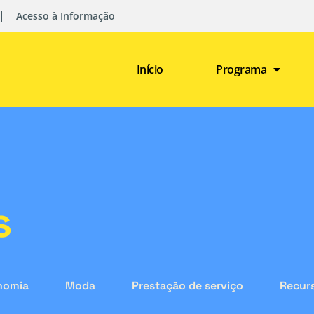
Acesso à Informação
Início
Programa
s
nomia
Moda
Prestação de serviço
Recurs