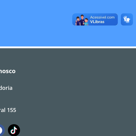
nosco
doria
al 155