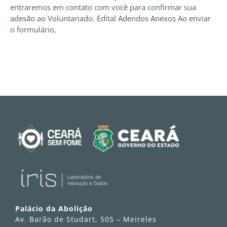
entraremos em contato com você para confirmar sua
adesão ao Voluntariado. Edital Adendos Anexos Ao enviar
o formulário,
Palácio da Abolição
Av. Barão de Studart, 505 – Meireles