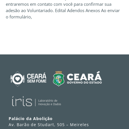
entraremos em contato com você para confirmar sua
adesão ao Voluntariado. Edital Adendos Anexos Ao enviar
o formulário,
Palácio da Abolição
Av. Barão de Studart, 505 – Meireles