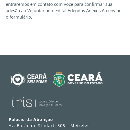
entraremos em contato com você para confirmar sua
adesão ao Voluntariado. Edital Adendos Anexos Ao enviar
o formulário,
Palácio da Abolição
Av. Barão de Studart, 505 – Meireles