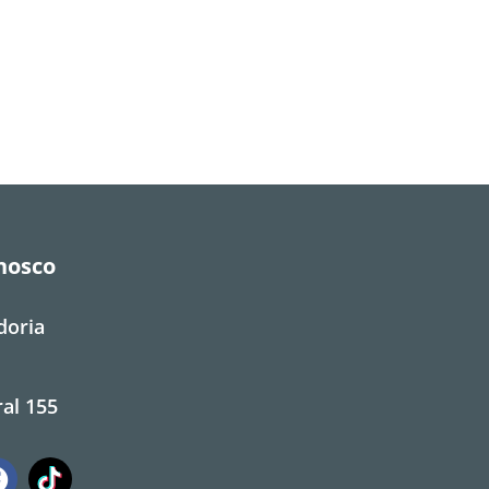
nosco
doria
al 155