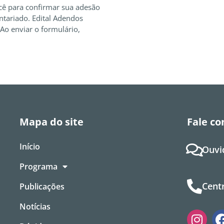
ê para confirmar sua adesão
ntariado. Edital Adendos
Ao enviar o formulário,
Mapa do site
Fale co
Início
Ouvi
Programa
Centr
Publicações
Notícias