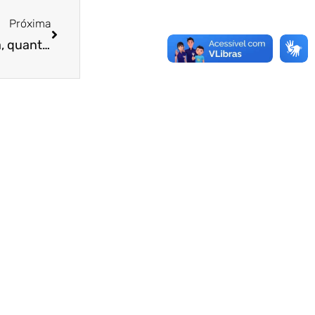
Próxima
Depois que a lista de beneficiados for divulgada, quantos dias você tem para ir buscar o cartão Ceará sem Fome?