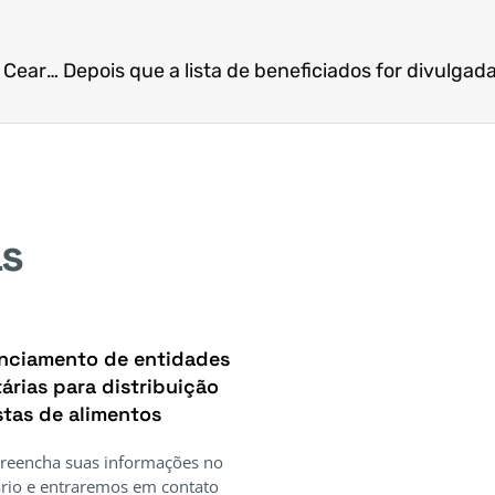
O que fazer se você não puder ir receber o cartão Ceará sem Fome?
as
nciamento de entidades
árias para distribuição
stas de alimentos
Preencha suas informações no
rio e entraremos em contato