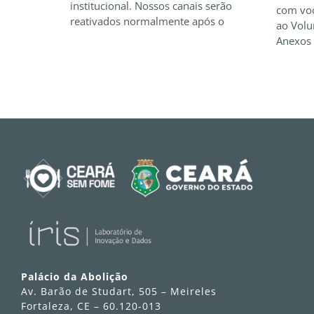
institucional. Nossos canais serão
com voc
reativados normalmente após o
ao Volu
Anexos 
Palácio da Abolição
Av. Barão de Studart, 505 – Meireles
Fortaleza, CE – 60.120-013