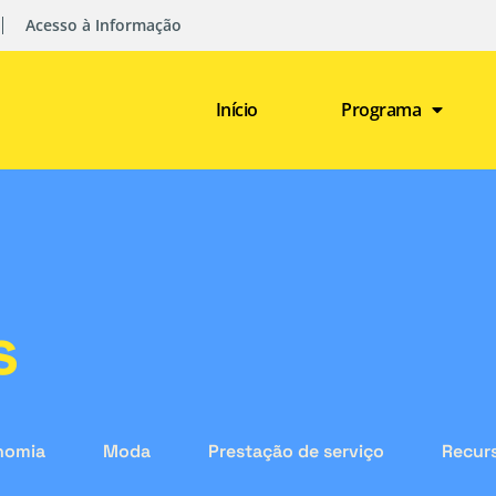
Acesso à Informação
Início
Programa
s
nomia
Moda
Prestação de serviço
Recurs