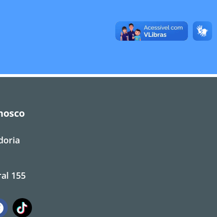
nosco
doria
al 155