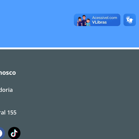
nosco
doria
al 155