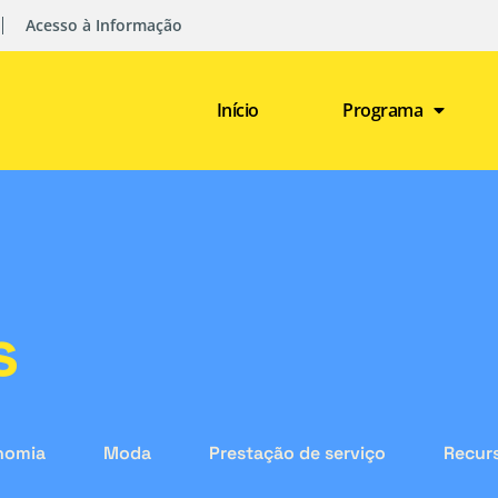
Acesso à Informação
Início
Programa
s
nomia
Moda
Prestação de serviço
Recurs