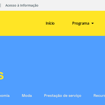
Acesso à Informação
Início
Programa
s
nomia
Moda
Prestação de serviço
Recurs