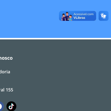
nosco
doria
al 155