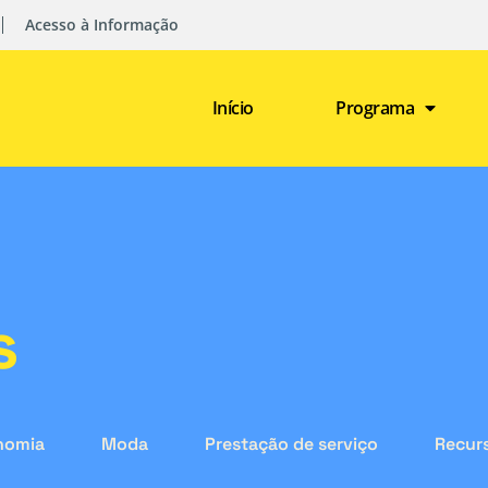
Acesso à Informação
Início
Programa
s
nomia
Moda
Prestação de serviço
Recurs