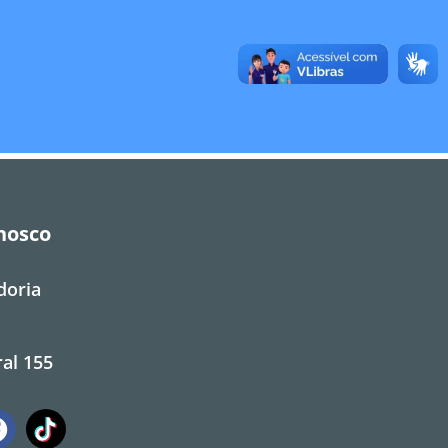
nosco
doria
al 155