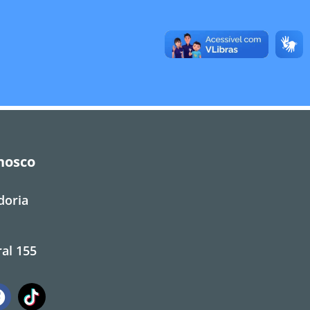
nosco
doria
al 155