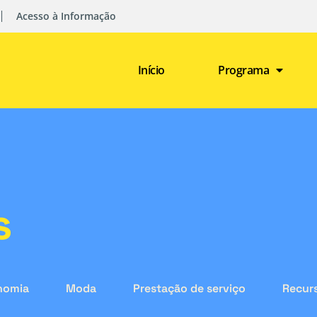
Acesso à Informação
Início
Programa
s
nomia
Moda
Prestação de serviço
Recurs