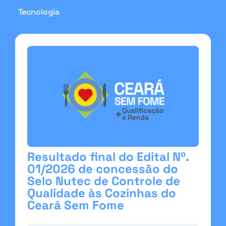
Tecnologia
Resultado final do Edital Nº.
01/2026 de concessão do
Selo Nutec de Controle de
Qualidade às Cozinhas do
Ceará Sem Fome