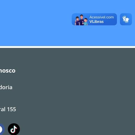
nosco
doria
al 155