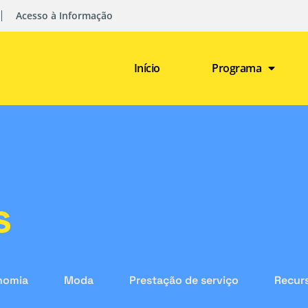
Acesso à Informação
Início
Programa
s
nomia
Moda
Prestação de serviço
Recurs